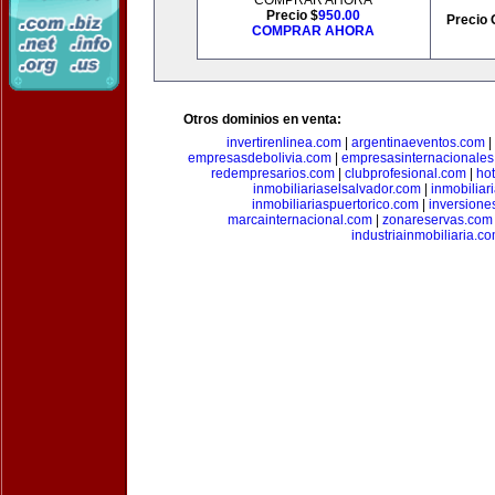
COMPRAR AHORA
Precio $
950.00
Precio 
COMPRAR AHORA
Otros dominios en venta:
invertirenlinea.com
|
argentinaeventos.com
|
empresasdebolivia.com
|
empresasinternacionale
redempresarios.com
|
clubprofesional.com
|
ho
inmobiliariaselsalvador.com
|
inmobilia
inmobiliariaspuertorico.com
|
inversione
marcainternacional.com
|
zonareservas.com
industriainmobiliaria.c