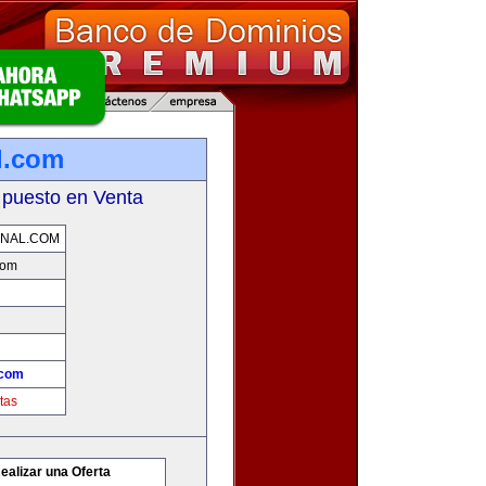
l.com
 puesto en Venta
ONAL.COM
com
.com
tas
ealizar una Oferta