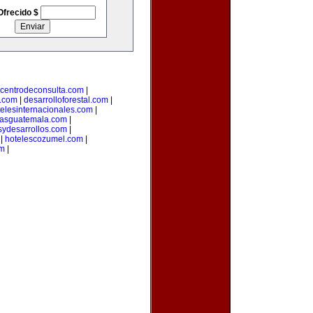
Ofrecido $
centrodeconsulta.com
|
s.com
|
desarrolloforestal.com
|
telesinternacionales.com
|
riasguatemala.com
|
sydesarrollos.com
|
|
hotelescozumel.com
|
om
|