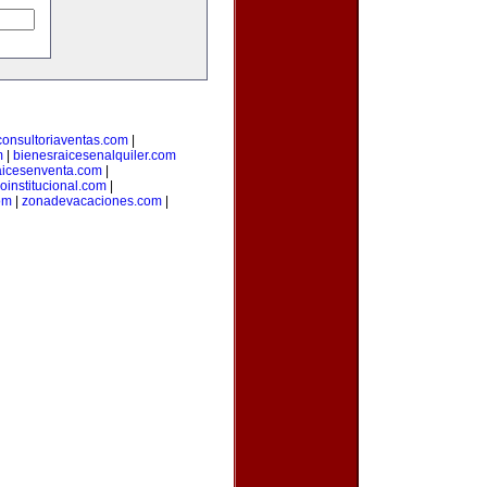
consultoriaventas.com
|
m
|
bienesraicesenalquiler.com
aicesenventa.com
|
loinstitucional.com
|
om
|
zonadevacaciones.com
|