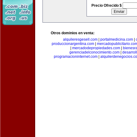
Precio Ofrecido $
Otros dominios en venta:
alquileresgesell.com
|
portalmedicina.com
|
produccionargentina.com
|
mercadopublicitario.co
|
mercadodepropiedades.com
|
bienesr
gerenciadelconocimiento.com
|
desarrol
programacioninternet.com
|
alquilerdenegocios.c