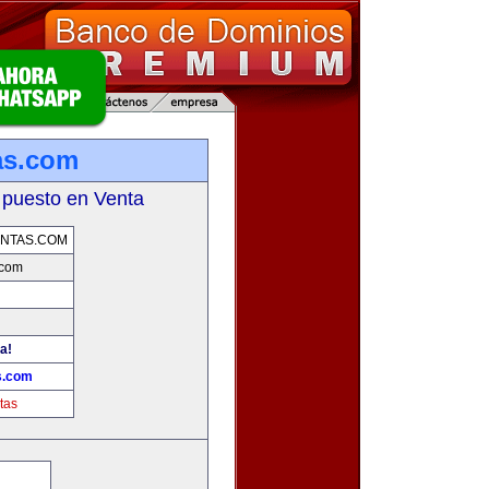
as.com
 puesto en Venta
NTAS.COM
.com
a!
s.com
tas