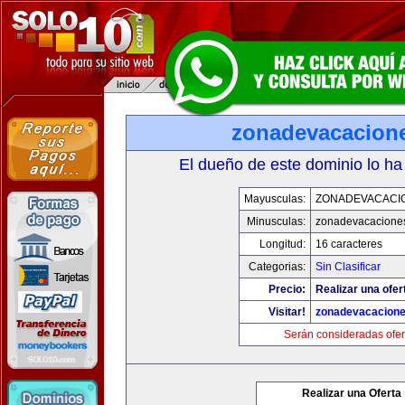
zonadevacacion
El dueño de este dominio lo ha
Mayusculas:
ZONADEVACACI
Minusculas:
zonadevacacione
Longitud:
16 caracteres
Categorias:
Sin Clasificar
Precio:
Realizar una ofer
Visitar!
zonadevacacion
Serán consideradas ofer
Realizar una Oferta