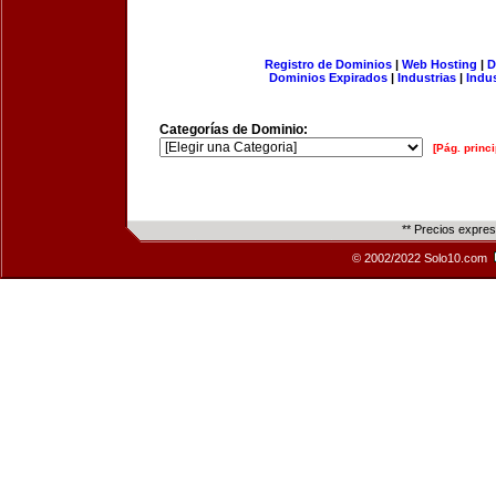
Registro de Dominios
|
Web Hosting
|
D
Dominios Expirados
|
Industrias
|
Indu
Categorías de Dominio:
[Pág. princi
** Precios expre
© 2002/2022 Solo10.com