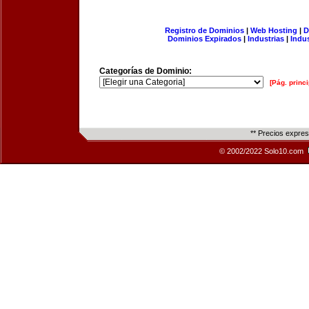
Registro de Dominios
|
Web Hosting
|
D
Dominios Expirados
|
Industrias
|
Indu
Categorías de Dominio:
[Pág. princi
** Precios expre
© 2002/2022 Solo10.com