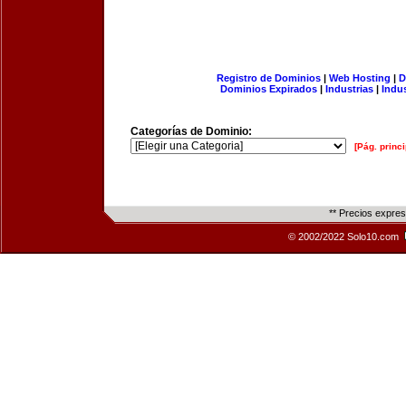
Registro de Dominios
|
Web Hosting
|
D
Dominios Expirados
|
Industrias
|
Indu
Categorías de Dominio:
[Pág. princi
** Precios expre
© 2002/2022 Solo10.com