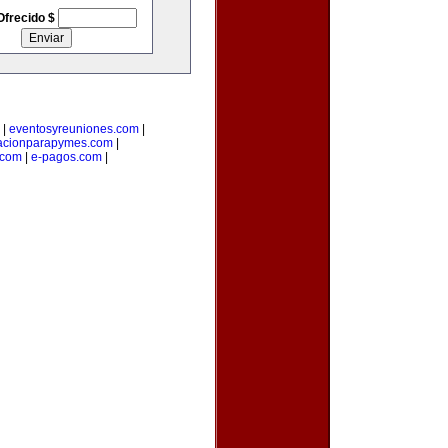
Ofrecido $
|
eventosyreuniones.com
|
acionparapymes.com
|
.com
|
e-pagos.com
|