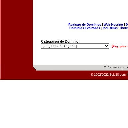
Registro de Dominios
|
Web Hosting
|
D
Dominios Expirados
|
Industrias
|
Indu
Categorías de Dominio:
[Pág. princi
** Precios expre
© 2002/2022 Solo10.com