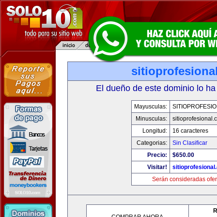
sitioprofesiona
El dueño de este dominio lo ha
Mayusculas:
SITIOPROFESI
Minusculas:
sitioprofesional
Longitud:
16 caracteres
Categorias:
Sin Clasificar
Precio:
$650.00
Visitar!
sitioprofesiona
Serán consideradas ofer
R