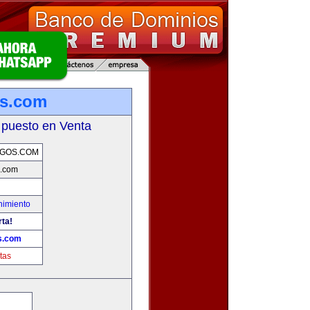
os.com
 puesto en Venta
EGOS.COM
s.com
nimiento
rta!
s.com
tas