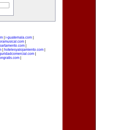
om
|
i-guatemala.com
|
oramusical.com
|
partamento.com
|
m
|
hotelesyalojamiento.com
|
guridadcomercial.com
|
ongratis.com
|