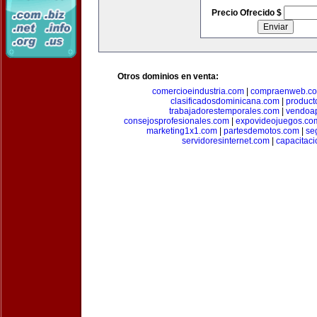
Precio Ofrecido $
Otros dominios en venta:
comercioeindustria.com
|
compraenweb.c
clasificadosdominicana.com
|
product
trabajadorestemporales.com
|
vendoa
consejosprofesionales.com
|
expovideojuegos.co
marketing1x1.com
|
partesdemotos.com
|
se
servidoresinternet.com
|
capacitaci