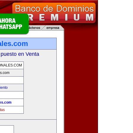
ales.com
 puesto en Venta
ONALES.COM
es.com
iento
es.com
tas