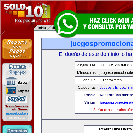
juegospromocion
El dueño de este dominio lo ha
Mayusculas:
JUEGOSPROMOCI
Minusculas:
juegospromocional
Longitud:
19 caracteres
Categorias:
Juegos y Entretenim
Precio:
Realizar una oferta!
Visitar!
juegospromocional
Serán consideradas ofer
Realizar una Oferta