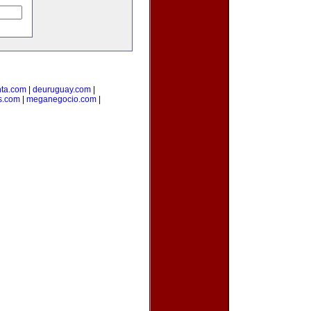
ta.com
|
deuruguay.com
|
s.com
|
meganegocio.com
|