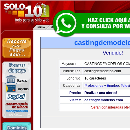
castingdemodel
Vendido!
Mayusculas:
CASTINGDEMODELOS.CO
Minusculas:
castingdemodelos.com
Longitud:
16 caracteres
Categorias:
Profesiones y Empleo
,
Telev
Precio:
Realizar una oferta!
Visitar!
castingdemodelos.com
Serán consideradas ofer