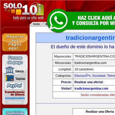
tradicionargent
El dueño de este dominio lo ha
Mayusculas:
TRADICIONARGENTINA.C
Minusculas:
tradicionargentina.com
Longitud:
18 caracteres
Categorias:
EducaciÃ³n
,
Sociedad
,
Telev
Precio:
Realizar una oferta!
Visitar!
tradicionargentina.com
Serán consideradas ofer
Realizar una Oferta