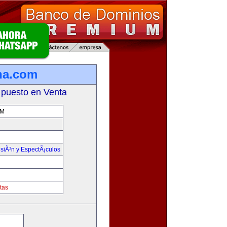
ina.com
 puesto en Venta
OM
isiÃ³n y EspectÃ¡culos
tas