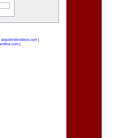
|
alquilerdevideos.com
|
gentina.com
|