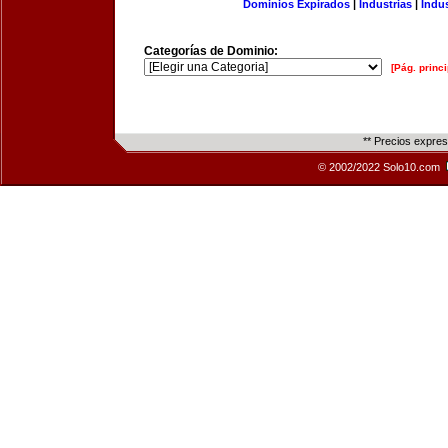
Dominios Expirados
|
Industrias
|
Indu
Categorías de Dominio:
[Pág. princi
** Precios expre
© 2002/2022 Solo10.com