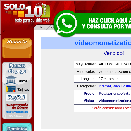
videomonetizati
Vendido!
Mayusculas:
VIDEOMONETIZAT
Minusculas:
videomonetization.
Longitud:
17 caracteres
Categorias:
Internet
,
Web Hostin
Precio:
Realizar una oferta
Visitar!
videomonetization
Serán consideradas ofer