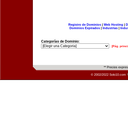
Registro de Dominios
|
Web Hosting
|
D
Dominios Expirados
|
Industrias
|
Indu
Categorías de Dominio:
[Pág. princi
** Precios expre
© 2002/2022 Solo10.com