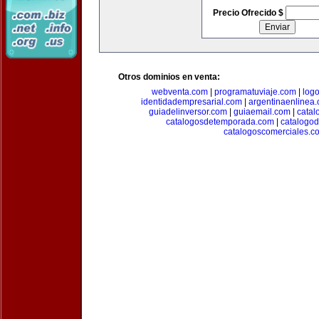
Precio Ofrecido $
Otros dominios en venta:
webventa.com
|
programatuviaje.com
|
log
identidadempresarial.com
|
argentinaenlinea
guiadelinversor.com
|
guiaemail.com
|
catal
catalogosdetemporada.com
|
catalogo
catalogoscomerciales.c