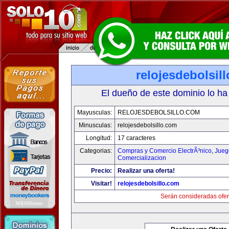
relojesdebolsil
El dueño de este dominio lo ha
Mayusculas:
RELOJESDEBOLSILLO.COM
Minusculas:
relojesdebolsillo.com
Longitud:
17 caracteres
Categorias:
Compras y Comercio ElectrÃ³nico
,
Jueg
Comercializacion
Precio:
Realizar una oferta!
Visitar!
relojesdebolsillo.com
Serán consideradas ofer