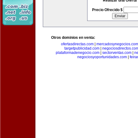
Realizar una Oferta
Precio Ofrecido $
Otros dominios en venta:
ofertasdirectas.com
|
mercadosynegocios.co
targetpublicidad.com
|
negociosdirectos.co
plataformadenegocio.com
|
sectorventas.com
|
ne
negociosyoportunidades.com
|
feir