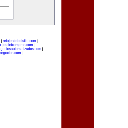
m
|
relojesdebolsillo.com
|
m
|
outletcompras.com
|
gociosautomatizados.com
|
anegocios.com
|